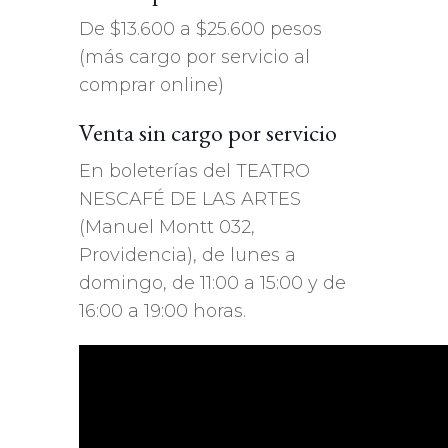
De $13.600 a $25.600 pesos
(más cargo por servicio al
comprar online)
Venta sin cargo por servicio
En boleterías del TEATRO
NESCAFÉ DE LAS ARTES
(Manuel Montt 032,
Providencia), de lunes a
domingo, de 11:00 a 15:00 y de
16:00 a 19:00 horas.