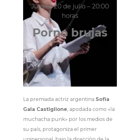
Jueves 20 de julio – 20:00
horas
Porno brujas
La premiada actriz argentina
Sofía
Gala Castiglione
, apodada como «la
muchacha punk» por los medios de
su país, protagoniza el primer
unipersonal, bajo la dirección de la