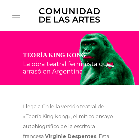
TEORÍA KING KONG
La obra teatral feminista que
arrasó en Argentina
Llega a Chile la versión teatral de
«Teoría King Kong», el mítico ensayo
autobiográfico de la escritora
francesa
Virginie Despentes
. Esta