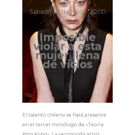
Sábado 22 de julio – 20:00
horas
Imposible
violar a esta
mujer llena
de vicios
El talento chileno se hará presente
en el tercer monólogo de «Teoría
King Kong». La reconocida actriz