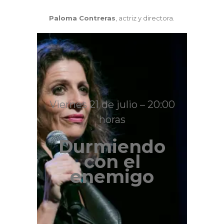
Paloma Contreras
, actriz y directora.
Viernes 21 de julio – 20:00
horas
Durmiendo
con el
enemigo