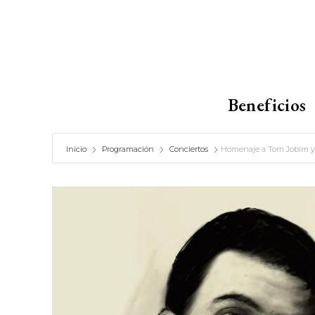
Beneficios
Inicio
Programación
Conciertos
Homenaje a Tom Jobim y J