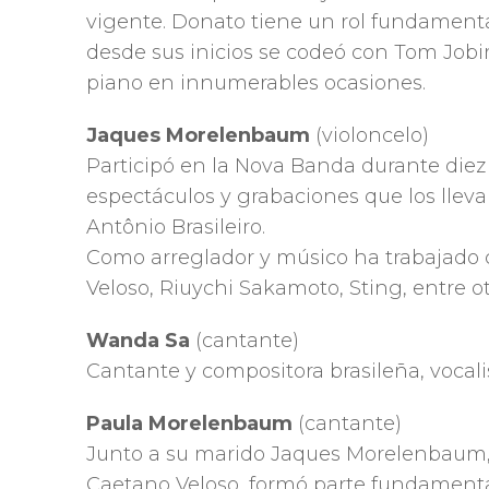
vigente. Donato tiene un rol fundamental
desde sus inicios se codeó con Tom Job
piano en innumerables ocasiones.
Jaques Morelenbaum
(violoncelo)
Participó en la Nova Banda durante die
espectáculos y grabaciones que los lle
Antônio Brasileiro.
Como arreglador y músico ha trabajado
Veloso, Riuychi Sakamoto, Sting, entre ot
Wanda Sa
(cantante)
Cantante y compositora brasileña, vocal
Paula Morelenbaum
(cantante)
Junto a su marido Jaques Morelenbaum, d
Caetano Veloso, formó parte fundamenta