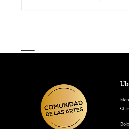
Ub
Manu
Chile
Bole