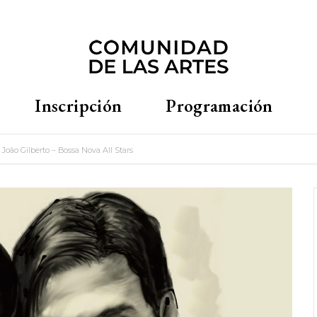
Inscripción
Programación
oão Gilberto – Bossa Nova All Stars