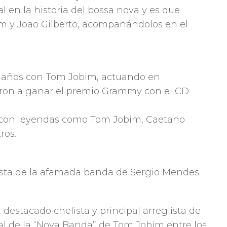
 en la historia del bossa nova y es que
im y João Gilberto, acompañándolos en el
z años con Tom Jobim, actuando en
varon a ganar el premio Grammy con el CD
 con leyendas como Tom Jobim, Caetano
ros.
ista de la afamada banda de Sergio Mendes.
estacado chelista y principal arreglista de
l de la “Nova Banda” de Tom Jobim entre los