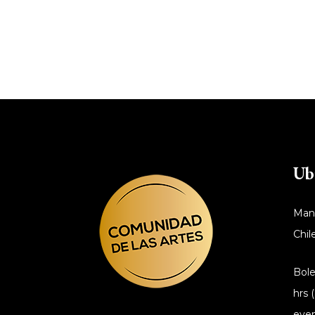
Ub
Manu
Chile
Bole
hrs 
even