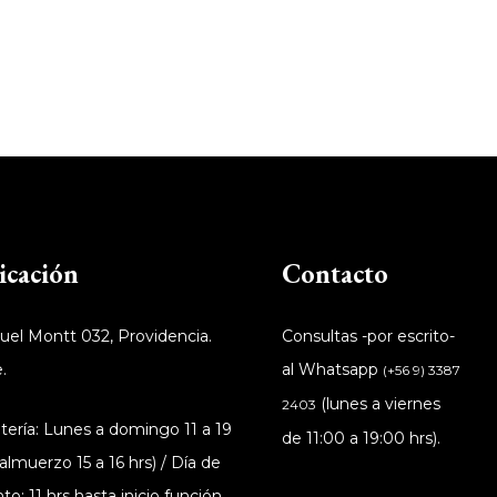
icación
Contacto
el Montt 032, Providencia.
Consultas -por escrito-
.
al Whatsapp
(+56 9) 3387
(lunes a viernes
2403
tería: Lunes a domingo 11 a 19
de 11:00 a 19:00 hrs).
(almuerzo 15 a 16 hrs) / Día de
to: 11 hrs hasta inicio función